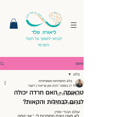
ליאורה פלד
לבחור לסמוך על הקול
הפנימי
פוסט
בלוג
בלוג התפתחות משפחתית
בלוג
27 בספט׳ 2025
זמן קריאה 2 דקות
טראומה - האם חרדה יכולה
הורות על הרצף
לגרום לבחילות והקאות?
גוף נפש וטראומה
עולם הבודי ספין
לא מעט נשים מספרות לי: 
"אני קמה 