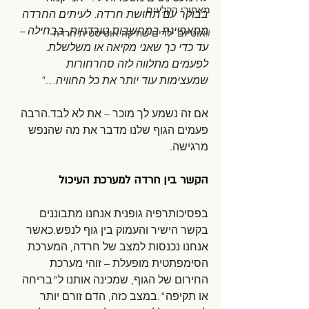
מאחורי הקלעים
בבוקר עם תחושת חרדה. לעיתים החרדה 
מתאפיינת במחשבות טורדניות, בבחילה – 
#אוטיזם ילדים שחיקה אוטיסטית חרדה
עד כדי כך שאני מקיאה או משלשלת. 
לפעמים מתלווה לזה סחרחורות 
שמעצימות עוד יותר את כל החוויה…"
אם זה נשמע לך מוכר – את לא לבד.הרבה 
פעמים הגוף שלנו מדבר את מה שהנפש 
מרגישה.
הקשר בין חרדה למערכת העיכול
בפסיכותרפיה גופנית אנחנו מתבוננים 
בקשר הישיר והעמוק בין גוף לנפש.כאשר 
אנחנו נכנסות למצב של חרדה, המערכת 
הסימפתטית מופעלת – זוהי מערכת 
החירום של הגוף, שמכינה אותנו ל"בריחה 
או תקיפה".במצב כזה, הדם זורם יותר 