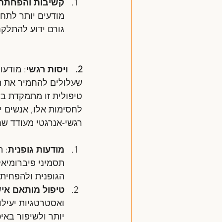
קשיבות והפחתת
מודעים יותר לתחו
גורם ידוע להתלקח
2.   ויסות רגשי
: מודעו
שעלולים להחמיר את הכא
טיפולית זו מתמקדת בש
לחסימות אלו, אנשים י
רגשי-אנרגטי מעודד שחר
מודעות גופנית
: ה
תסמיני פיברומיאלג
הגופנית ולהפחית כ
טיפול מותאם אי
ואסטרטגיות יעילו
יותר ולשיפור באיכ