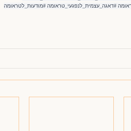
אומה
#דאגה_עצמית_לנפגעי_טראומה
#מודעות_לטראומה