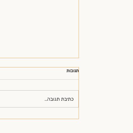
תגובות
כתיבת תגובה...
כיצד טראומת ילדות משפיעה על
דפוסי החשיבה שלך?