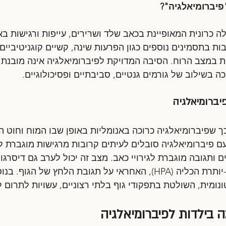
יברומיאלגיה"?
 כרונית המאופיינת בכאב שלד ושרירים, עייפות ורגישות באז
ות בתסמינים נוספים כגון הפרעות שינה, קשיים קוגניטיביים (
ת במצב הרוח. הסיבה המדויקת לפיברומיאלגיה אינה מובנת 
 בשילוב של גורמים גנטיים, סביבתיים ופסיכולוגיים.
פיברומיאלגיה
 שפיברומיאלגיה כרוכה באנומליות באופן שבו המוח וחוט 
ם פיברומיאלגיה סובלים לעיתים קרובות מרגישות מוגברת ל
ים ותגובה מוגברת לגירויי כאב. מצב זה יכול לערב גם דיסרגו
ההיפותלמוס-היפופיזה-יותרת הכליה (HPA), האחראי על תגובת הלחץ של ה
ומית, השולטת בתפקודי גוף בלתי רצוניים, עשויות לתרום ל
 בילדות לפיברומיאלגיה