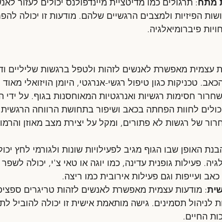
 מתח
: תרגולים כמו מדיטציית מיינדפולנס יכולים לעזור לאנ
שות הפיזיות ולמצבים הרגשיים שלהם. מודעות זו יכולה להפ
ויות פיברומיאלגיה.
ת עצמית מאפשרת לאנשים לזהות ולטפל ברגשות שליליים וד
ב. טכניקות כגון טיפול רגשי-אנרגטי, היומן הויזואלי מאוד מ
חרור חסימות רגשיות ואנרגטיות המאוחסנות בגוף. על ידי ה
כולים לחוות הפחתה בכאב ושיפור בתחושת הרווחה הרגשית. 
ור של רגשות לא פתורים, ומקל על יצירת מצב מאוזן והרמוני
בנת האופן שבו הגוף מגיב לפעילויות שונות ולגורמי לחץ יכול
יה. פעילות גופנית עדינה, כמו יוגה או טאי צ'י, יכולה לשפר
אב ועייפות וגם פעילות אירובית כמו ריצה.
שית
: מודעות עצמית מאפשרת לאנשים לזהות טריגרים ספציפי
ת לניהול תסמינים. גישה מותאמת אישית זו יכולה להוביל לתו
ות החיים.