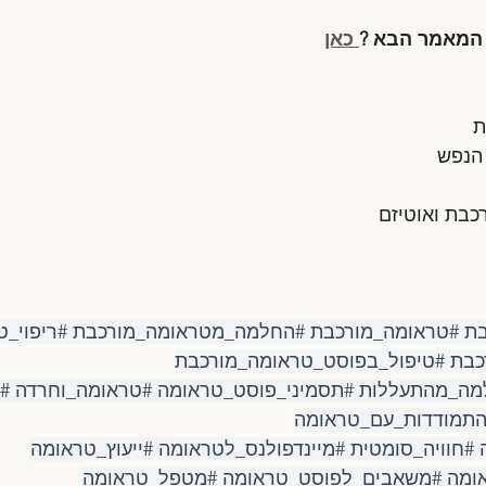
 המאמר הבא ?
 כאן
ת
 הנפש
בת ואוטיזם
בת
#טראומה_מורכבת
#החלמה_מטראומה_מורכבת
#ריפוי_
כבת
#טיפול_בפוסט_טראומה_מורכבת
מה_מהתעללות
#תסמיני_פוסט_טראומה
#טראומה_וחרדה
#ד
תמודדות_עם_טראומה
#חוויה_סומטית
#מיינדפולנס_לטראומה
#ייעוץ_טראומה
ומה
#משאבים_לפוסט_טראומה
#מטפל_טראומה