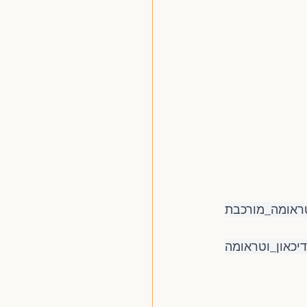
טראומה_מורכבת
יכאון_וטראומה