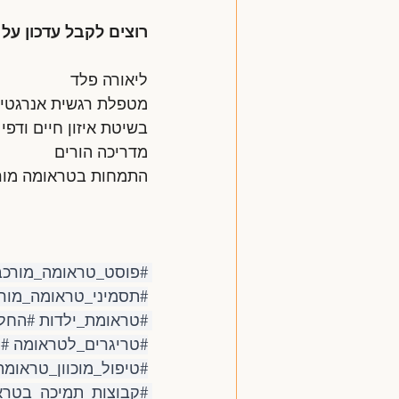
רוצים לקבל עדכון על
ליאורה פלד
מטפלת רגשית אנרגטי
בשיטת איזון חיים ודפי
מדריכה הורים
התמחות בטראומה מורכ
#פוסט_טראומה_מורכ
#תסמיני_טראומה_מור
#טראומת_ילדות
#החל
#טריגרים_לטראומה
#ה
#טיפול_מוכוון_טראומה
#קבוצות_תמיכה_בטרא