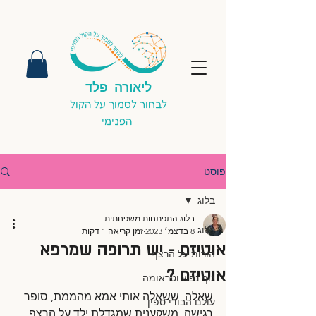
ליאורה פלד
לבחור לסמוך על הקול
הפנימי
פוסט
בלוג
בלוג התפתחות משפחתית
בלוג
8 בדצמ׳ 2023
זמן קריאה 1 דקות
אוטיזם - יש תרופה שמרפא
הורות על הרצף
אוטיזם ?
גוף נפש וטראומה
שאלה, ששאלה אותי אמא מהממת, סופר 
עולם הבודי ספין
רגישה, משקענית שמגדלת ילד על הרצף.